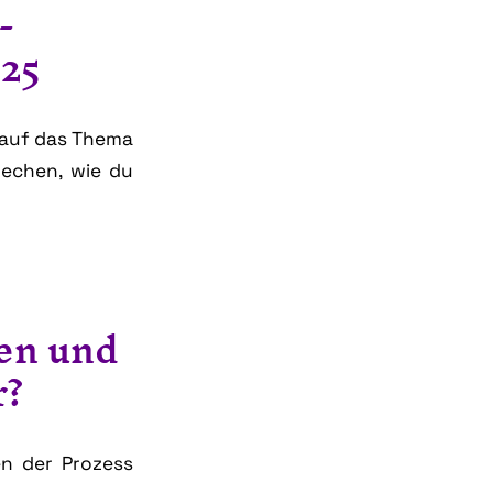
-
025
 auf das Thema
rechen, wie du
en und
r?
n der Prozess