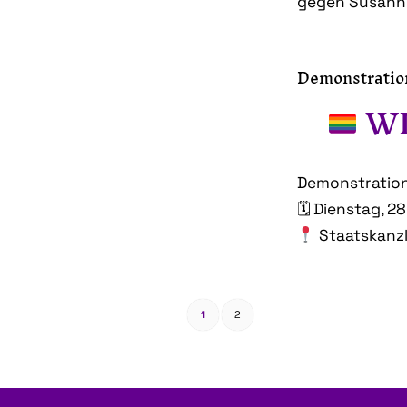
gegen Susann 
Demonstratio
WI
Demonstration
🗓 Dienstag, 28
Staatskanzl
1
2