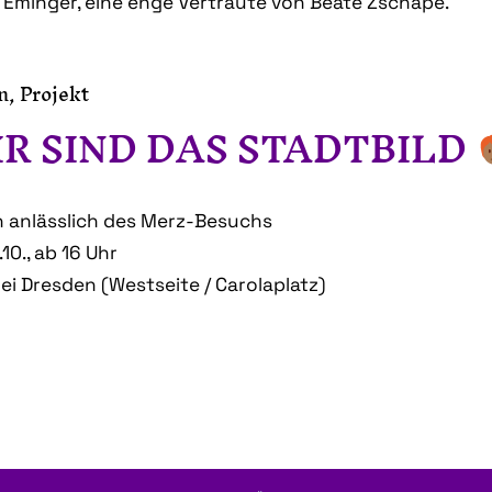
Eminger, eine enge Vertraute von Beate Zschäpe.
n
,
Projekt
R SIND DAS STADTBILD
 anlässlich des Merz-Besuchs
.10., ab 16 Uhr
ei Dresden (Westseite / Carolaplatz)