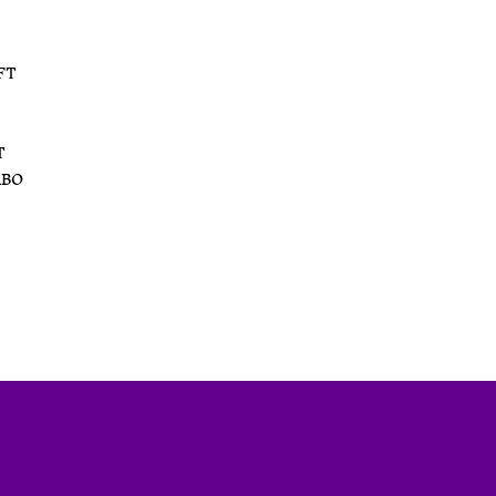
FT
T
ABO