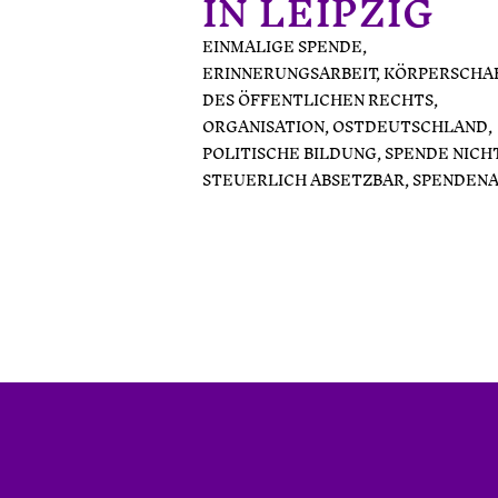
IN LEIPZIG
EINMALIGE SPENDE
,
ERINNERUNGSARBEIT
,
KÖRPERSCHA
DES ÖFFENTLICHEN RECHTS
,
ORGANISATION
,
OSTDEUTSCHLAND
,
POLITISCHE BILDUNG
,
SPENDE NICH
STEUERLICH ABSETZBAR
,
SPENDEN